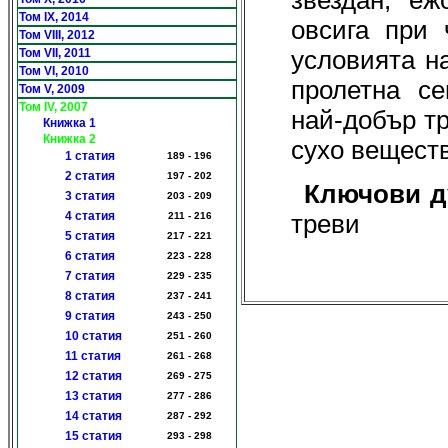
звездан; еж
Том IX, 2014
овсига при 
Том VIII, 2012
условията н
Том VII, 2011
Том VI, 2010
пролетна с
Том V, 2009
Том IV, 2007
най-добър тр
Книжка 1
Книжка 2
сухо веществ
1 статия
189 - 196
2 статия
197 - 202
Ключови д
3 статия
203 - 209
4 статия
треви
211 - 216
5 статия
217 - 221
6 статия
223 - 228
7 статия
229 - 235
8 статия
237 - 241
9 статия
243 - 250
10 статия
251 - 260
11 статия
261 - 268
12 статия
269 - 275
13 статия
277 - 286
14 статия
287 - 292
15 статия
293 - 298