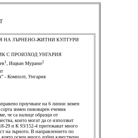
Т
Я НА ЗЪРНЕНО-ЖИТНИ КУЛТУРИ
К С ПРОИЗХОД УНГАРИЯ
1
2
ев
, Ищван Мурани
ат
” - Комполт, Унгария
аправено проучване на 6 линии зимен
 сорта зимен пивоварен ечемик
ме, че са налице образци от
ства, които могат да се използват
18-29 и К 93/152-4 притежават много
ост на зърното. В направлението по
, която освен много добри качествени