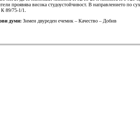
атели проявява висока студоустойчивост. В направлението по су
К 89/75-1/1.
ови думи:
Зимен двуреден ечемик – Качество – Добив