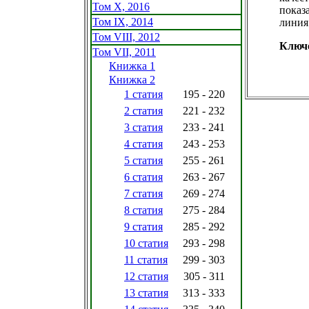
Том X, 2016
показ
Том IX, 2014
линия 
Том VIII, 2012
Ключ
Том VII, 2011
Книжка 1
Книжка 2
1 статия
195 - 220
2 статия
221 - 232
3 статия
233 - 241
4 статия
243 - 253
5 статия
255 - 261
6 статия
263 - 267
7 статия
269 - 274
8 статия
275 - 284
9 статия
285 - 292
10 статия
293 - 298
11 статия
299 - 303
12 статия
305 - 311
13 статия
313 - 333