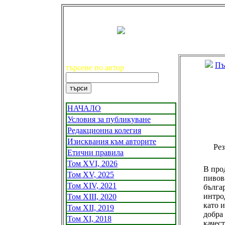
Пъ
търсене по автор
НАЧАЛО
Условия за публикуване
Редакционна колегия
Изисквания към авторите
Рез
Етични правила
Том XVI, 2026
В про
Том XV, 2025
пивов
Том XIV, 2021
бълга
интро
Том XIII, 2020
като 
Том XII, 2019
добра
Том XI, 2018
качест