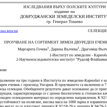
ИЗСЛЕДВАНИЯ ВЪРХУ ПОЛСКИТЕ КУЛТУРИ
издание на
ДОБРУДЖАНСКИ ЗЕМЕДЕЛСКИ ИНСТИТУ
гр. Генерал Тошево
СЕЛЕКЦИ
лна версия
ПРОУЧВАНЕ НА СОРТИМЕНТ ЗИМЕН ДВУРЕДЕН ЕЧЕМИ
1
1
Маргарита Гочева
, Дарина Вълчева
, Драгомир Вълч
1-Институт по земеделие - Карноб
2-Научноизследователски институт ”Рудолф Флайшман
юме
дължение на три години в Института по земеделие-Карнобат е н
арен ечемик с произход Унгария. В проучването са включени и 7
рска селекция. Обобщените резултати дават основание да се прие
дукция, характеризиращи се с ценни биологични и стопански каче
изходен селекционен материал по определени направления. К 92/
 устойчивост на полягане, висока маса на 1000 зърна и изравнен
во могат да се използват линията К 92/18-29 и линията К 94/29-3