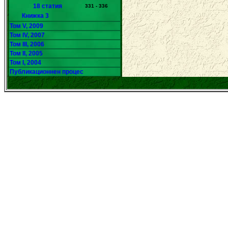
18 статия
331 - 336
Книжка 3
Том V, 2009
Том IV, 2007
Том III, 2006
Том II, 2005
Том I, 2004
Публикационнен процес