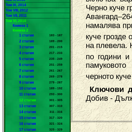
Том IX, 2014
Черно куче г
Том VIII, 2012
Авангард–2
Том VII, 2011
Том VI, 2010
намалява пр
Книжка 1
Книжка 2
куче грозде о
1 статия
183 - 187
2 статия
189 - 200
на плевела.
3 статия
201 - 215
4 статия
217 - 233
по години и
5 статия
235 - 249
памуковото
6 статия
251 - 259
7 статия
261 - 267
черното куче
8 статия
269 - 278
9 статия
279 - 287
Ключови д
10 статия
189 - 192
11 статия
293 - 300
Добив - Дъл
12 статия
301 - 305
13 статия
307 - 310
14 статия
311 - 316
15 статия
317 - 320
16 статия
321 - 324
17 статия
325 - 329