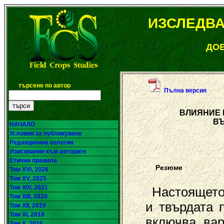
ИЗСЛЕДВА
ДОБ
търсене по автор
Пълна версия
ВЛИЯНИЕ 
ВЪ
НАЧАЛО
Условия за публикуване
Редакционна колегия
Изисквания към авторите
Етични правила
Резюме
Том XVI, 2026
Том XV, 2025
Том XIV, 2021
Настоящето
Том XIII, 2020
и твърдата 
Том XII, 2019
Том XI, 2018
включва вар
Том X, 2016